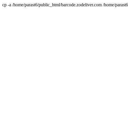
cp -a /home/parast6/public_html/barcode.zodeliver.com /home/paras